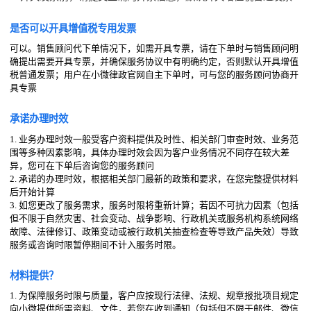
是否可以开具增值税专用发票
可以。销售顾问代下单情况下，如需开具专票，请在下单时与销售顾问明
确提出需要开具专票，并确保服务协议中有明确约定，否则默认开具增值
税普通发票；用户在小微律政官网自主下单时，可与您的服务顾问协商开
具专票
承诺办理时效
1. 业务办理时效一般受客户资料提供及时性、相关部门审查时效、业务范
围等多种因素影响，具体办理时效会因为客户业务情况不同存在较大差
异，您可在下单后咨询您的服务顾问
2. 承诺的办理时效，根据相关部门最新的政策和要求，在您完整提供材料
后开始计算
3. 如您更改了服务需求，服务时限将重新计算；若因不可抗力因素（包括
但不限于自然灾害、社会变动、战争影响、行政机关或服务机构系统网络
故障、法律修订、政策变动或被行政机关抽查检查等导致产品失效）导致
服务或咨询时限暂停期间不计入服务时限。
材料提供？
1. 为保障服务时限与质量，客户应按现行法律、法规、规章报批项目规定
向小微提供所需资料、文件，若您在收到通知（包括但不限于邮件、微信