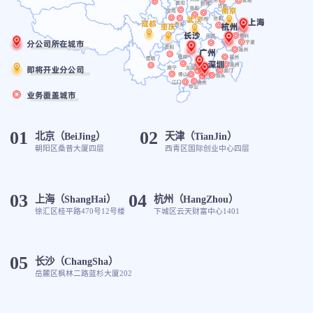
01
02
北京（BeiJing）
天津（TianJin）
朝阳区桑普大厦四层
西青区国际创业中心四层
03
04
上海（ShangHai）
杭州（HangZhou）
徐汇区桂平路470号12号楼
下城区云天财富中心1401
05
长沙（ChangSha）
岳麓区枫林二路蓝杉大厦202