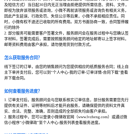
及短信方式）当日起30日内无正当理由拒绝提供所需信息、资料、文件，
即视为放弃该项服务或咨询，小微不再就该项服务或咨询负有相关义务，
因此产生延误、行政处罚、失信公示等后果，小微不承担相应责任。同
时，小微有权不退还已收取的所有费用。双方书面协商一致，合同暂停履
行的除外
2. 部分服务可能需要客户签署文件，服务顾问会在服务过程中与您确认签
字材料，签署完成后，需要按照服务顾问给定的地址邮寄以上签字材料，
邮寄资料费用由客户承担，请勿使用货到付款方式。
怎么获取服务合同？
线下签订的订单，由您的销售顾问为您提供相应的纸质服务合同；线上自
主下单并支付后，您可以到“个人中心-我的订单-订单详情-合同下载”查看
并下载合同。
如何查看服务进度？
1. 订单支付后，服务顾问会与您联系核实订单信息，部分服务需要您先行
提供有关证件、证明等材料后才能开启服务，请确保提供的资料文件真
实、合法、完整、准确，否则造成的全部损失均由客户承担。
2. 服务过程中，您可以登录小微律政官网（www.lvzheng.com）或通过微
信小程序“小微律政”至个人中心-服务列表查看服务进度。