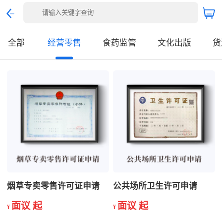
全部
经营零售
食药监管
文化出版
货
烟草专卖零售许可证申请
公共场所卫生许可申请
面议 起
面议 起
¥
¥